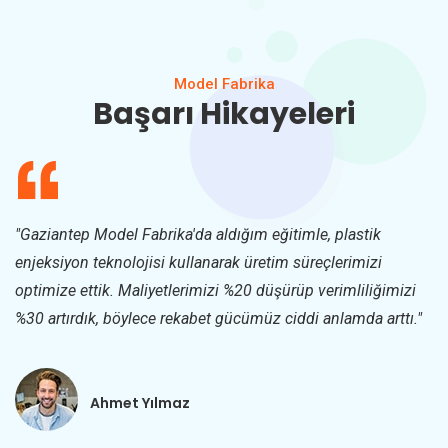
Model Fabrika
Başarı Hikayeleri
ti
“Y
"Gaziantep Model Fabrika'da aldığım eğitimle, plastik
iy
enjeksiyon teknolojisi kullanarak üretim süreçlerimizi
bü
optimize ettik. Maliyetlerimizi %20 düşürüp verimliliğimizi
%30 artırdık, böylece rekabet gücümüz ciddi anlamda arttı."
Ahmet Yılmaz