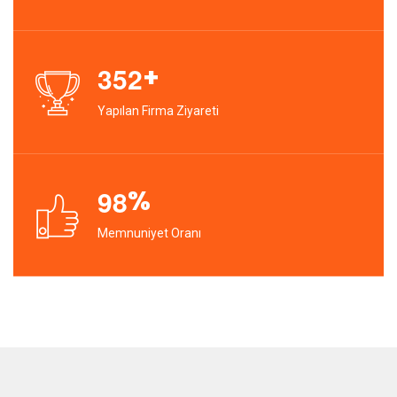
+
3
5
2
Yapılan Firma Ziyareti
%
9
8
Memnuniyet Oranı