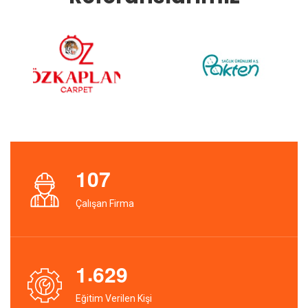
1
0
7
Çalışan Firma
.
1
6
2
9
Eğitim Verilen Kişi