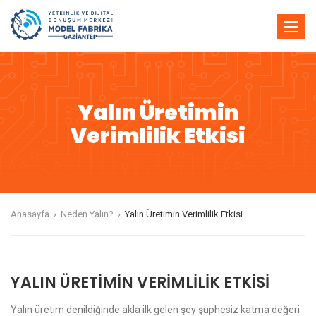
Toggle
naviga
Yalın Üretimin
Verimlilik Etkisi
Anasayfa
Neden Yalın?
Yalın Üretimin Verimlilik Etkisi
YALIN ÜRETİMİN VERİMLİLİK ETKİSİ
Yalın üretim denildiğinde akla ilk gelen şey şüphesiz katma değeri