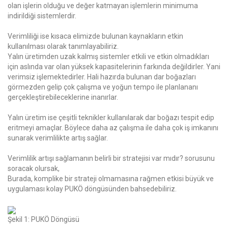
olan işlerin olduğu ve değer
katmayan işlemlerin minimuma
indirildiği sistemlerdir.
Verimliliği ise kısaca elimizde bulunan kaynakların etkin
kullanılması olarak tanımlayabiliriz.
Yalın üretimden uzak kalmış sistemler etkili ve etkin olmadıkları
için aslında var olan yüksek
kapasitelerinin farkında değildirler. Yani
verimsiz işlemektedirler. Hali hazırda bulunan dar
boğazları
görmezden gelip çok çalışma ve yoğun tempo ile planlananı
gerçekleştirebileceklerine
inanırlar.
Yalın üretim ise çeşitli teknikler kullanılarak dar boğazı tespit edip
eritmeyi amaçlar. Böylece
daha az çalışma ile daha çok iş imkanını
sunarak verimlilikte artış sağlar.
Verimlilik artışı sağlamanın belirli bir stratejisi var mıdır? sorusunu
soracak olursak,
Burada, komplike bir strateji olmamasına rağmen etkisi büyük ve
uygulaması kolay PUKÖ
döngüsünden bahsedebiliriz.
Şekil 1: PUKÖ Döngüsü